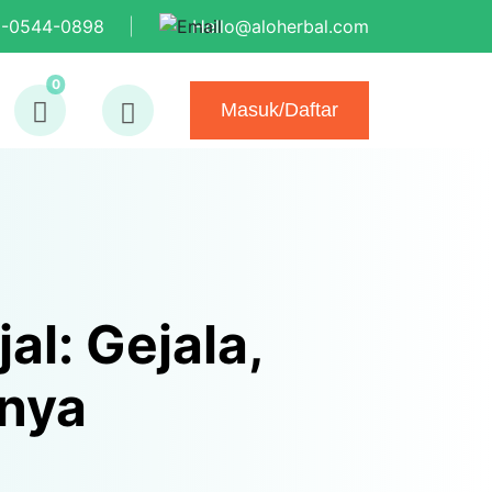
9-0544-0898
Hello@aloherbal.com
0
Masuk/Daftar
al: Gejala,
nya