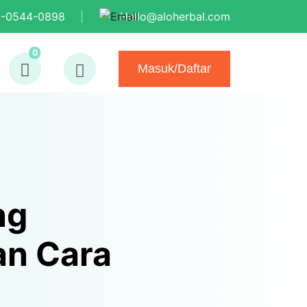
9-0544-0898
Hello@aloherbal.com
0
Masuk/Daftar
ng
an Cara